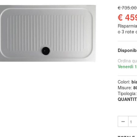
€ 735.00
€ 45
Risparmi
Disponib
Ordina qu
Venerdì 
Colori:
bi
Misure:
8
Tipologia
QUANTIT