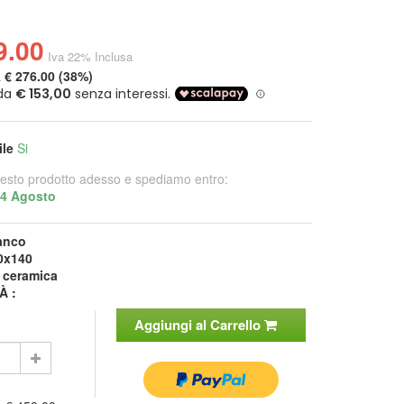
9.00
Iva 22% Inclusa
a
€ 276.00 (38%)
ile
Si
esto prodotto adesso e spediamo entro:
14 Agosto
anco
0x140
:
ceramica
À :
Aggiungi al Carrello