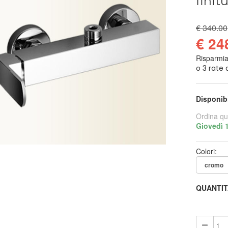
finit
€ 340.00
€ 24
Risparmi
Disponib
Ordina qu
Giovedì 
Colori:
QUANTIT