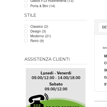
Gaboli F.Lli Rubinetteria (13)
Porta & Bini (14)
STILE
Classico (2)
DE
Design (3)
Moderno (21)
Retrò (9)
M
ASSISTENZA CLIENTI
C
S
G
S