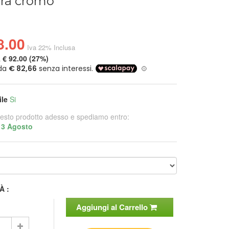
ura cromo
8.00
Iva 22% Inclusa
a
€ 92.00 (27%)
ile
Si
esto prodotto adesso e spediamo entro:
13 Agosto
À :
Aggiungi al Carrello