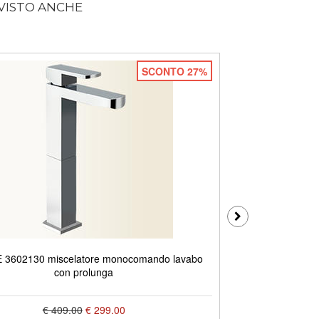
 VISTO ANCHE
SCONTO 27%
 3602130 miscelatore monocomando lavabo
SOPHIE 360320
con prolunga
€ 409.00
€ 299.00