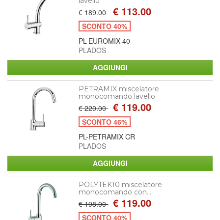
lavello
€ 113.00
€ 189.00
SCONTO 40%
PL-EUROMIX 40
PLADOS
PETRAMIX miscelatore
monocomando lavello
€ 119.00
€ 220.00
SCONTO 46%
PL-PETRAMIX CR
PLADOS
POLYTEK10 miscelatore
monocomando con...
€ 119.00
€ 198.00
SCONTO 40%