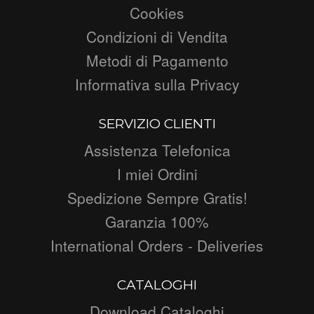
Cookies
Condizioni di Vendita
Metodi di Pagamento
Informativa sulla Privacy
SERVIZIO CLIENTI
Assistenza Telefonica
I miei Ordini
Spedizione Sempre Gratis!
Garanzia 100%
International Orders - Deliveries
CATALOGHI
Download Cataloghi