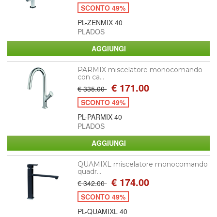
SCONTO 49%
PL-ZENMIX 40
PLADOS
PARMIX miscelatore monocomando
con ca...
€ 171.00
€ 335.00
SCONTO 49%
PL-PARMIX 40
PLADOS
QUAMIXL miscelatore monocomando
quadr...
€ 174.00
€ 342.00
SCONTO 49%
PL-QUAMIXL 40