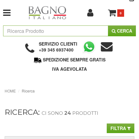
0
CERCA
SERVIZIO CLIENTI
+39 345 6937400
SPEDIZIONE SEMPRE GRATIS
IVA AGEVOLATA
HOME
Ricerca
RICERCA:
CI SONO
24
PRODOTTI
FILTRA