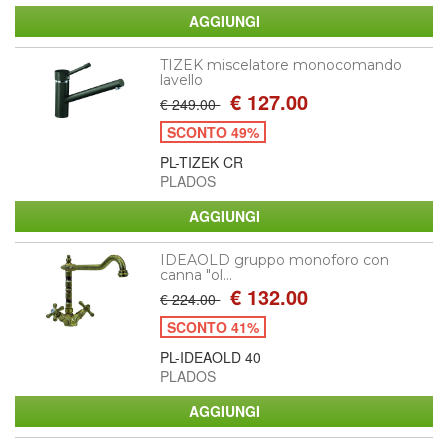
TIZEK miscelatore monocomando
lavello
€ 127.00
€ 249.00
SCONTO 49%
PL-TIZEK CR
PLADOS
IDEAOLD gruppo monoforo con
canna "ol...
€ 132.00
€ 224.00
SCONTO 41%
PL-IDEAOLD 40
PLADOS