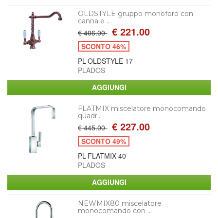
OLDSTYLE gruppo monoforo con
canna e ...
€ 221.00
€ 406.00
SCONTO 46%
PL-OLDSTYLE 17
PLADOS
FLATMIX miscelatore monocomando
quadr...
€ 227.00
€ 445.00
SCONTO 49%
PL-FLATMIX 40
PLADOS
NEWMIX80 miscelatore
monocomando con ...