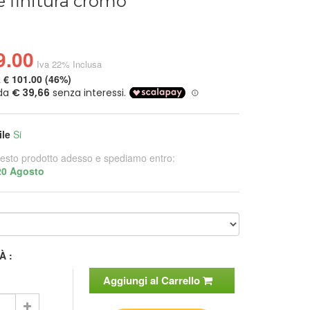
 finitura cromo
9.00
Iva 22% Inclusa
a
€ 101.00 (46%)
ile
Si
esto prodotto adesso e spediamo entro:
20 Agosto
À :
Aggiungi al Carrello