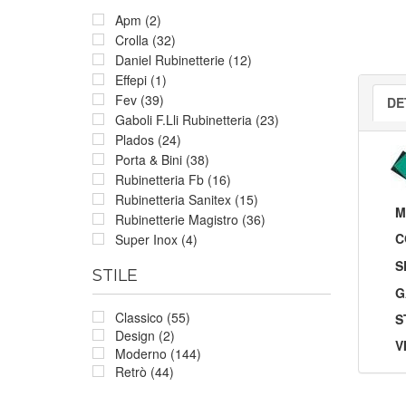
Apm (2)
Crolla (32)
Daniel Rubinetterie (12)
Effepi (1)
Fev (39)
DE
Gaboli F.Lli Rubinetteria (23)
Plados (24)
Porta & Bini (38)
Rubinetteria Fb (16)
Rubinetteria Sanitex (15)
M
Rubinetterie Magistro (36)
C
Super Inox (4)
S
STILE
G
Classico (55)
S
Design (2)
V
Moderno (144)
Retrò (44)