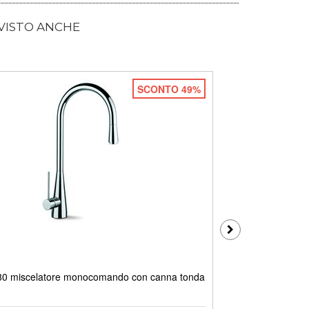
 VISTO ANCHE
SCONTO 49%
 miscelatore monocomando con canna tonda
ZENMIX miscela