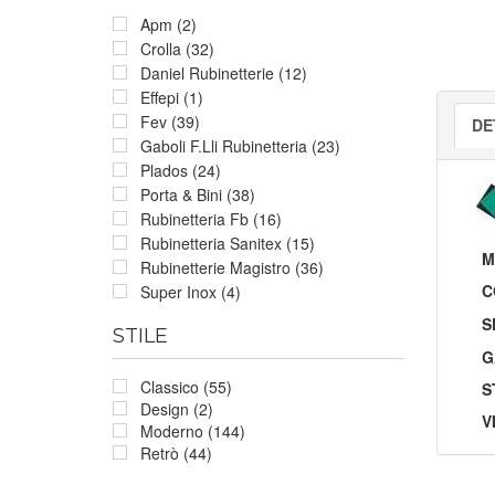
Apm (2)
Crolla (32)
Daniel Rubinetterie (12)
Effepi (1)
Fev (39)
DE
Gaboli F.Lli Rubinetteria (23)
Plados (24)
Porta & Bini (38)
Rubinetteria Fb (16)
Rubinetteria Sanitex (15)
M
Rubinetterie Magistro (36)
C
Super Inox (4)
S
STILE
G
Classico (55)
S
Design (2)
V
Moderno (144)
Retrò (44)