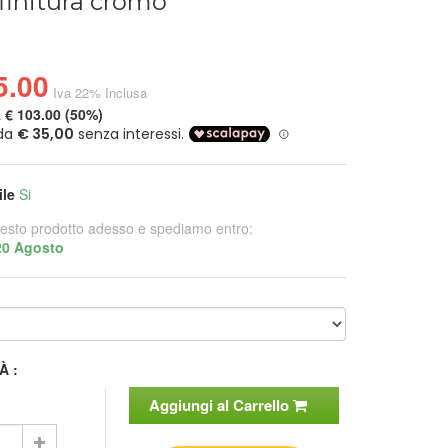
finitura cromo
5.00
Iva 22% Inclusa
a
€ 103.00 (50%)
ile
Si
esto prodotto adesso e spediamo entro:
20 Agosto
À :
Aggiungi al Carrello