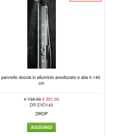
pannello doccia in alluminio anodizzato e abs h.140
cm
€ 736.00
€ 351.00
DR-EVO140
DROP