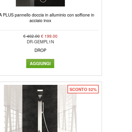
LUS pannello doccia in alluminio con soffione in
acciaio inox
€ 402.00
€ 199.00
DR-GEMPL1N
DROP
SCONTO 52%