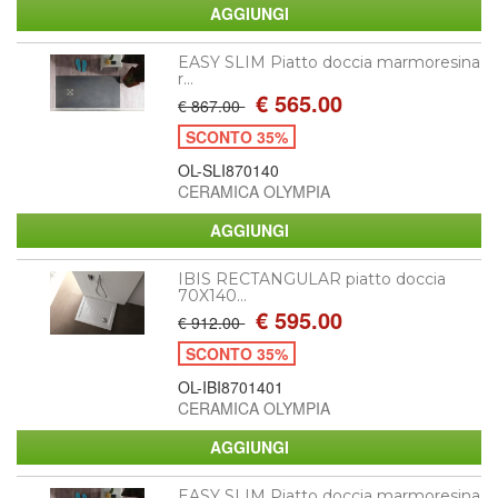
EASY SLIM Piatto doccia marmoresina
r...
€ 565.00
€ 867.00
SCONTO 35%
OL-SLI870140
CERAMICA OLYMPIA
IBIS RECTANGULAR piatto doccia
70X140...
€ 595.00
€ 912.00
SCONTO 35%
OL-IBI8701401
CERAMICA OLYMPIA
EASY SLIM Piatto doccia marmoresina