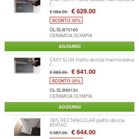
r...
€ 629.00
€ 964.00
SCONTO 35%
OL-SLI870160
CERAMICA OLYMPIA
EASY SLIM Piatto doccia marmoresina
r...
€ 641.00
€ 983.00
SCONTO 35%
OL-SLI890120
CERAMICA OLYMPIA
IBIS RECTANGULAR piatto doccia
80X140...
€ 644.00
€ 987.00