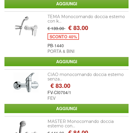
TEMA Monocomando doccia esterno
con k...
€ 83.00
€ 139.00
SCONTO 40%
PB-1440
PORTA & BINI
CIAO monocomando doccia esterno
senza...
€ 83.00
FV-CI0704/1
FEV
MASTER Monocomando doccia
esterno con...
€ 84.00
€ 141.00