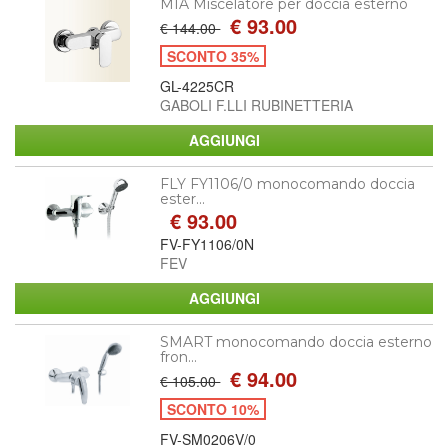
MIA Miscelatore per doccia esterno
€ 93.00
€ 144.00
SCONTO 35%
GL-4225CR
GABOLI F.LLI RUBINETTERIA
FLY FY1106/0 monocomando doccia
ester...
€ 93.00
FV-FY1106/0N
FEV
SMART monocomando doccia esterno
fron...
€ 94.00
€ 105.00
SCONTO 10%
FV-SM0206V/0