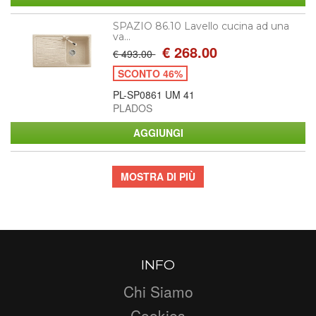
SPAZIO 86.10 Lavello cucina ad una
va...
€ 268.00
€ 493.00
SCONTO 46%
PL-SP0861 UM 41
PLADOS
MOSTRA DI PIÙ
INFO
Chi Siamo
Cookies