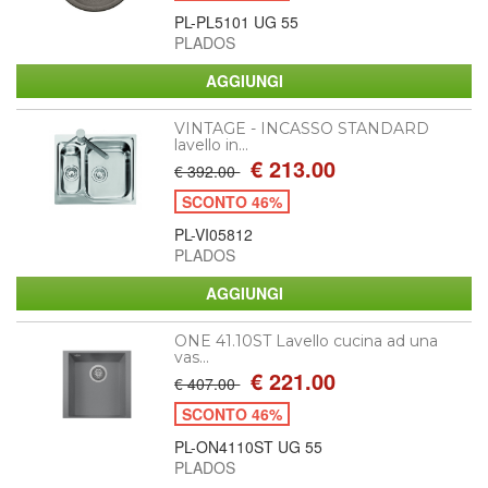
PL-PL5101 UG 55
PLADOS
VINTAGE - INCASSO STANDARD
lavello in...
€ 213.00
€ 392.00
SCONTO 46%
PL-VI05812
PLADOS
ONE 41.10ST Lavello cucina ad una
vas...
€ 221.00
€ 407.00
SCONTO 46%
PL-ON4110ST UG 55
PLADOS