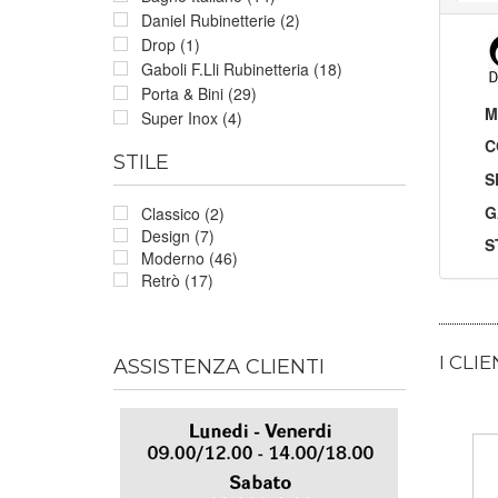
Daniel Rubinetterie (2)
Drop (1)
Gaboli F.Lli Rubinetteria (18)
Porta & Bini (29)
M
Super Inox (4)
C
STILE
S
G
Classico (2)
Design (7)
S
Moderno (46)
Retrò (17)
I CLI
ASSISTENZA CLIENTI