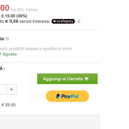
.00
Iva 22% Inclusa
a
€ 15.00 (30%)
ile
Si
esto prodotto adesso e spediamo entro:
7 Agosto
À :
Aggiungi al Carrello
:
€ 35.00