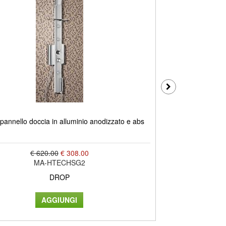
LUNA 3 PLUS col
annello doccia in alluminio anodizzato e abs
€ 620.00
€ 308.00
MA-HTECHSG2
DROP