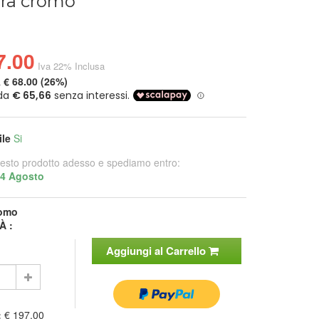
ura cromo
7.00
Iva 22% Inclusa
a
€ 68.00 (26%)
ile
Si
esto prodotto adesso e spediamo entro:
14 Agosto
omo
À :
Aggiungi al Carrello
:
€ 197.00