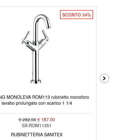
SCONTO 34%
G MONOLEVA ROM113 rubinetto monoforo
ROAMING MONO
lavabo prolungato con scarico 1 1/4
€ 282.00
€ 187.00
SX-ROM11351
RUBINETTERIA SANITEX
R