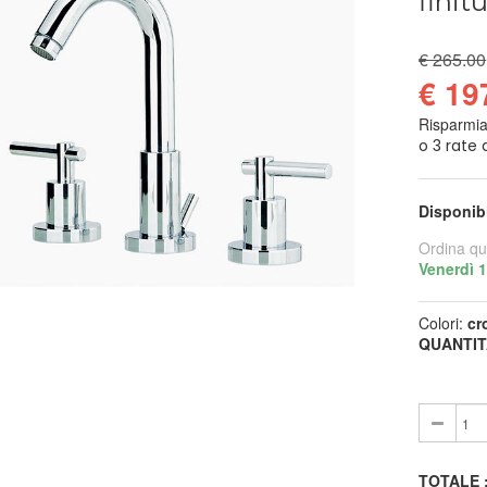
finit
€ 265.00
€ 19
Risparmi
Disponib
Ordina qu
Venerdì 
Colori:
cr
QUANTIT
TOTALE