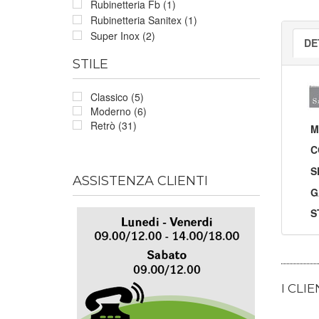
Rubinetteria Fb (1)
Rubinetteria Sanitex (1)
Super Inox (2)
DE
STILE
Classico (5)
Moderno (6)
Retrò (31)
M
C
S
ASSISTENZA CLIENTI
G
S
I CLI