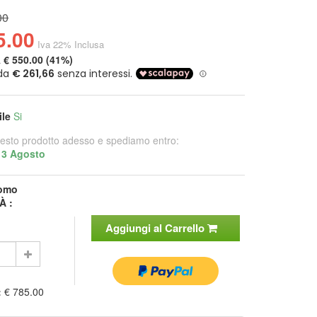
00
5.00
Iva 22% Inclusa
a
€ 550.00 (41%)
ile
Si
esto prodotto adesso e spediamo entro:
13 Agosto
omo
À :
Aggiungi al Carrello
:
€ 785.00