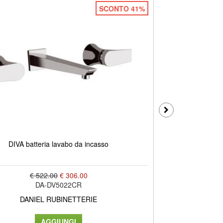
SCONTO 41%
DIVA batteria lavabo da incasso
DI
€ 522.00
€ 306.00
DA-DV5022CR
DANIEL RUBINETTERIE
D