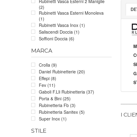
Rubinetti Vasca Esterni 2 Maniglie
(2)
DE
Rubinetti Vasca Esterni Monoleva
(1)
Rubinetti Vasca Inox (1)
Saliscendi Doccia (1)
Soffioni Doccia (6)
M
MARCA
C
S
Crolla (9)
Daniel Rubinetterie (20)
G
Effepi (8)
S
Fev (11)
Gaboli F.Lli Rubinetteria (37)
Porta & Bini (25)
Rubinetteria Fb (3)
Rubinetteria Sanitex (5)
I CLI
Super Inox (1)
STILE