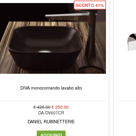
SCONTO 41%
DIVA monocomando lavabo alto
€ 426.00
€ 250.00
DA-DV607CR
DANIEL RUBINETTERIE