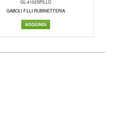
GL-4102SPILLO
GABOLI F.LLI RUBINETTERIA
GAB