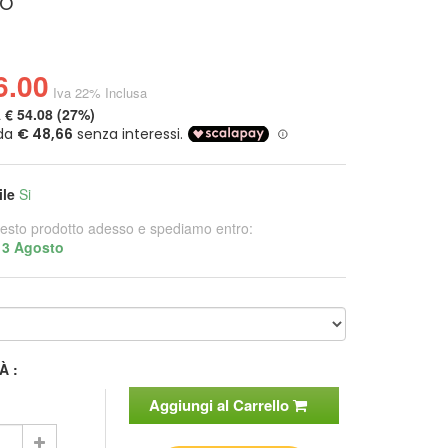
o
6.00
Iva 22% Inclusa
a
€ 54.08 (27%)
ile
Si
esto prodotto adesso e spediamo entro:
13 Agosto
À :
Aggiungi al Carrello