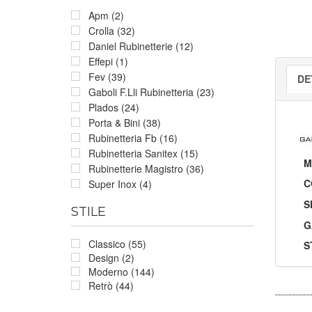
Apm (2)
Crolla (32)
Daniel Rubinetterie (12)
Effepi (1)
Fev (39)
DE
Gaboli F.Lli Rubinetteria (23)
Plados (24)
Porta & Bini (38)
Rubinetteria Fb (16)
Rubinetteria Sanitex (15)
M
Rubinetterie Magistro (36)
C
Super Inox (4)
S
STILE
G
Classico (55)
S
Design (2)
Moderno (144)
Retrò (44)