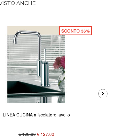
 VISTO ANCHE
SCONTO 36%
LINEA CUCINA 4
LINEA CUCINA miscelatore lavello
€ 198.00
€ 127.00