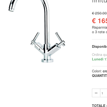
finit
€ 250.00
€ 16
Risparmi
Disponib
Ordina qu
Lunedì 1
Colori:
cr
QUANTIT
TOTALE