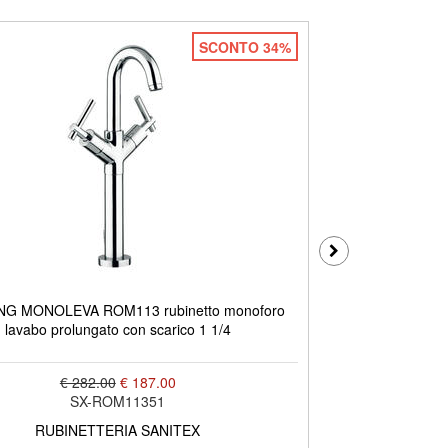
SCONTO 34%
G MONOLEVA ROM113 rubinetto monoforo
ROAMING MONO
lavabo prolungato con scarico 1 1/4
€ 282.00
€ 187.00
SX-ROM11351
RUBINETTERIA SANITEX
R