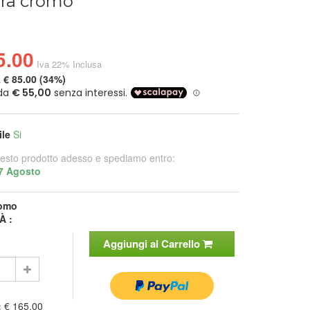
ura cromo
5.00
Iva 22% Inclusa
a
€ 85.00 (34%)
ile
Si
esto prodotto adesso e spediamo entro:
7 Agosto
omo
À :
Aggiungi al Carrello
:
€ 165.00