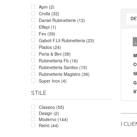
Apm (2)
Crolla (32)
DE
Daniel Rubinetterie (12)
Effepi (1)
Fev (39)
Gaboli F.Lli Rubinetteria (23)
Plados (24)
Porta & Bini (38)
M
Rubinetteria Fb (16)
C
Rubinetteria Sanitex (15)
S
Rubinetterie Magistro (36)
Super Inox (4)
G
S
STILE
Classico (55)
Design (2)
Moderno (144)
I CLI
Retrò (44)