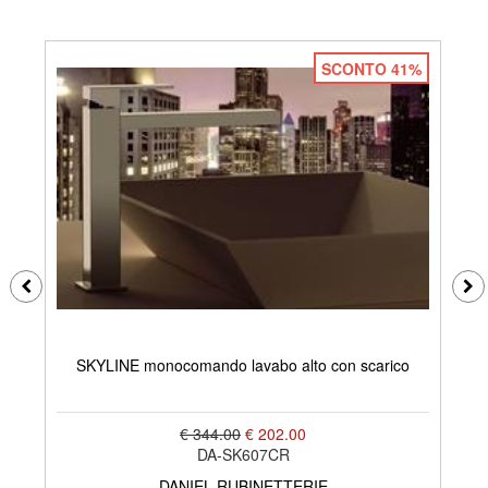
SCONTO 41%
SKYLINE monocomando lavabo alto con scarico
S
€ 344.00
€ 202.00
DA-SK607CR
DANIEL RUBINETTERIE