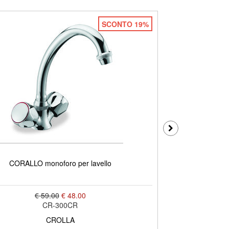
SCONTO 19%
HYPERFLEX mon
CORALLO monoforo per lavello
€ 59.00
€ 48.00
CR-300CR
CROLLA