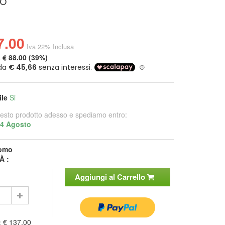
o
7.00
Iva 22% Inclusa
a
€ 88.00 (39%)
ile
Si
esto prodotto adesso e spediamo entro:
14 Agosto
omo
À :
Aggiungi al Carrello
:
€ 137.00