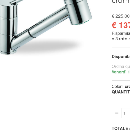
crom
€ 225.00
€ 13
Risparmi
Disponib
Ordina qu
Venerdì 
Colori:
cr
QUANTIT
TOTALE