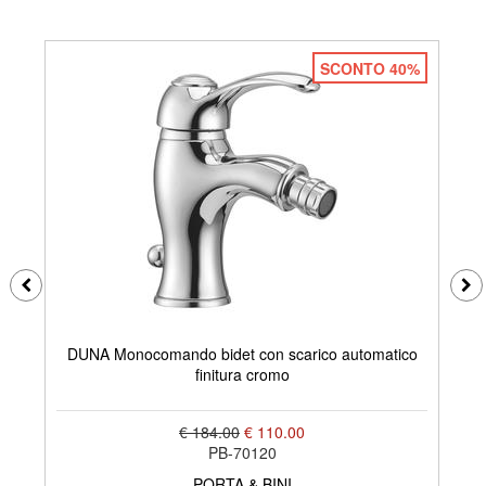
SCONTO 40%
DUNA Monocomando bidet con scarico automatico
R
finitura cromo
€ 184.00
€ 110.00
PB-70120
PORTA & BINI