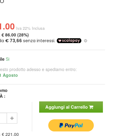
o
1.00
Iva 22% Inclusa
a
€ 86.00 (28%)
ile
Si
esto prodotto adesso e spediamo entro:
1 Agosto
omo
À :
Aggiungi al Carrello
:
€ 221.00