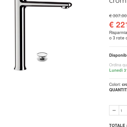
crom
€ 307.00
€ 22
Risparmi
Disponib
Ordina qu
Lunedì 3
Colori:
cr
QUANTIT
TOTALE