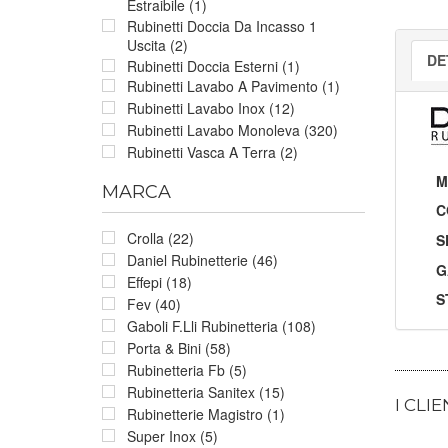
Estraibile (1)
Rubinetti Doccia Da Incasso 1
Uscita (2)
DE
Rubinetti Doccia Esterni (1)
Rubinetti Lavabo A Pavimento (1)
Rubinetti Lavabo Inox (12)
Rubinetti Lavabo Monoleva (320)
Rubinetti Vasca A Terra (2)
M
MARCA
C
Crolla (22)
S
Daniel Rubinetterie (46)
G
Effepi (18)
S
Fev (40)
Gaboli F.Lli Rubinetteria (108)
Porta & Bini (58)
Rubinetteria Fb (5)
Rubinetteria Sanitex (15)
I CLI
Rubinetterie Magistro (1)
Super Inox (5)