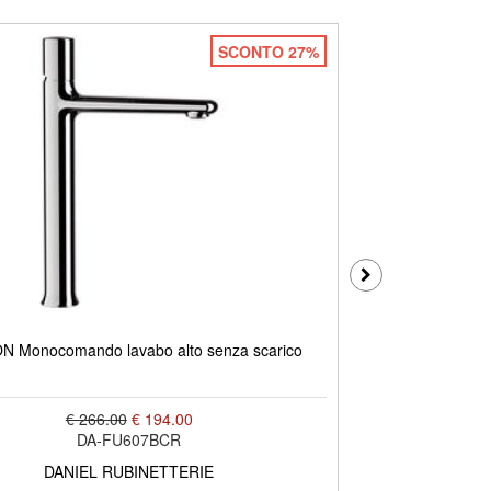
SCONTO 27%
FUSION Misce
N Monocomando lavabo alto senza scarico
€ 266.00
€ 194.00
DA-FU607BCR
DANIEL RUBINETTERIE
D