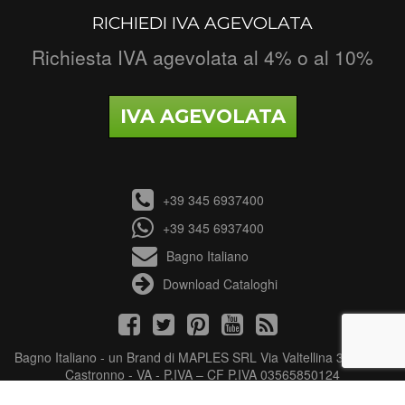
RICHIEDI IVA AGEVOLATA
Richiesta IVA agevolata al 4% o al 10%
IVA AGEVOLATA
+39 345 6937400
+39 345 6937400
Bagno Italiano
Download Cataloghi
Bagno Italiano - un Brand di MAPLES SRL Via Valtellina 3 - 21040
Castronno - VA - P.IVA – CF P.IVA 03565850124