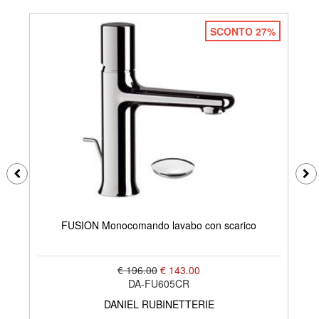
SCONTO 27%
FU
FUSION Monocomando lavabo con scarico
€ 196.00
€ 143.00
DA-FU605CR
DANIEL RUBINETTERIE