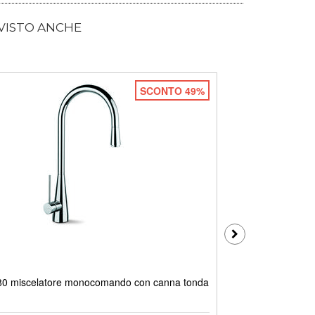
 VISTO ANCHE
SCONTO 49%
 miscelatore monocomando con canna tonda
ZENMIX miscela