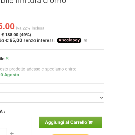
ibile finitura cromo
5.00
Iva 22% Inclusa
a
€ 188.00 (49%)
ile
Si
esto prodotto adesso e spediamo entro:
20 Agosto
À :
Aggiungi al Carrello