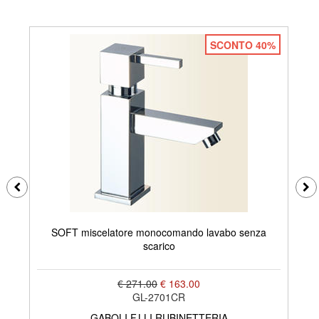
SCONTO 40%
SOFT miscelatore monocomando lavabo senza
scarico
€ 271.00
€ 163.00
GL-2701CR
GABOLI F.LLI RUBINETTERIA