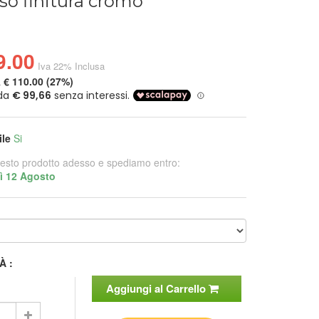
so finitura cromo
9.00
Iva 22% Inclusa
a
€ 110.00 (27%)
ile
Si
esto prodotto adesso e spediamo entro:
ì 12 Agosto
À :
Aggiungi al Carrello