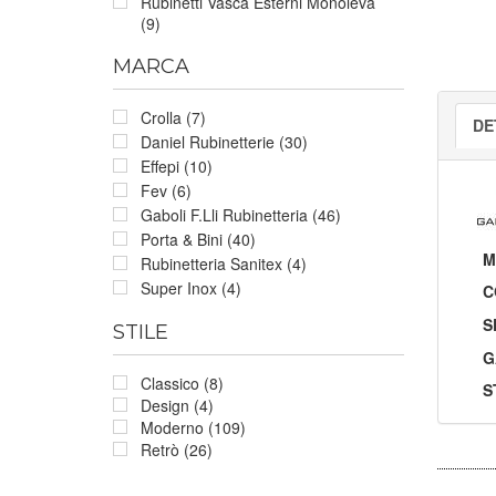
Rubinetti Vasca Esterni Monoleva
(9)
MARCA
Crolla (7)
DE
Daniel Rubinetterie (30)
Effepi (10)
Fev (6)
Gaboli F.Lli Rubinetteria (46)
Porta & Bini (40)
M
Rubinetteria Sanitex (4)
Super Inox (4)
C
S
STILE
G
Classico (8)
S
Design (4)
Moderno (109)
Retrò (26)