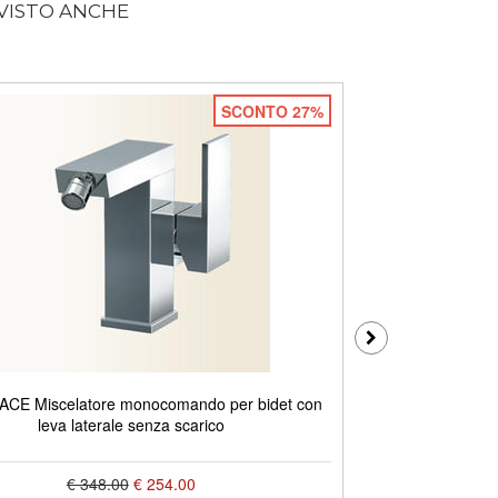
 VISTO ANCHE
SCONTO 27%
CE Miscelatore monocomando per bidet con
NEW SPACE Mi
leva laterale senza scarico
€ 348.00
€ 254.00