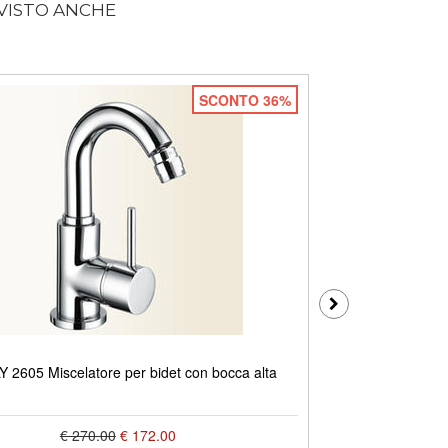
 VISTO ANCHE
SCONTO 36%
SIMPLY 2686 Mis
 2605 Miscelatore per bidet con bocca alta
€ 270.00
€ 172.00