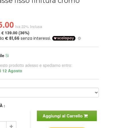
asse fisso finitura cromo
5.00
Iva 22% Inclusa
a
€ 139.00 (36%)
ile
Si
esto prodotto adesso e spediamo entro:
ì 12 Agosto
À :
Aggiungi al Carrello