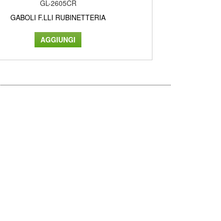
GL-2605CR
GABOLI F.LLI RUBINETTERIA
GAB