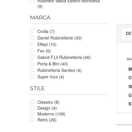
Rubinetti Vasca Esterni Monoleva
(9)
MARCA
Crolla (7)
DE
Daniel Rubinetterie (30)
Effepi (10)
Fev (6)
Gaboli F.Lli Rubinetteria (46)
Porta & Bini (40)
M
Rubinetteria Sanitex (4)
Super Inox (4)
C
S
STILE
G
Classico (8)
S
Design (4)
Moderno (109)
Retrò (26)