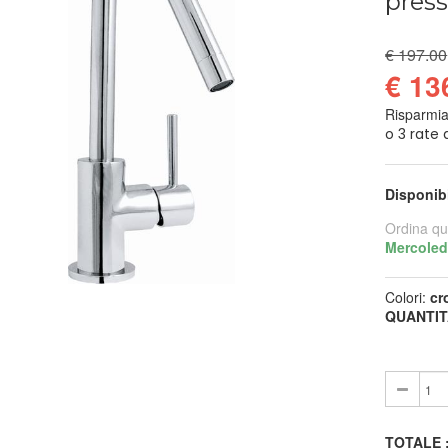
press
€ 197.00
€ 13
Risparmi
Disponib
Ordina qu
Mercoled
Colori:
cr
QUANTIT
TOTALE