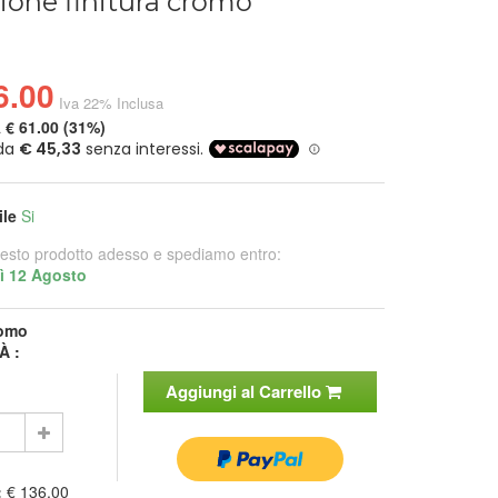
ione finitura cromo
6.00
Iva 22% Inclusa
a
€ 61.00 (31%)
ile
Si
esto prodotto adesso e spediamo entro:
ì 12 Agosto
omo
À :
Aggiungi al Carrello
:
€ 136.00