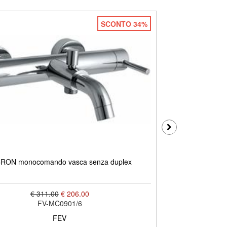
SCONTO 34%
RON monocomando vasca senza duplex
MICRON monoco
€ 311.00
€ 206.00
FV-MC0901/6
FEV