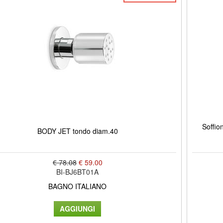
Soffio
BODY JET tondo diam.40
€ 78.08
€ 59.00
BI-BJ6BT01A
BAGNO ITALIANO